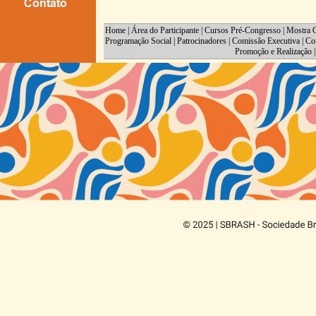
Home
|
Área do Participante
|
Cursos Pré-Congresso
|
Mostra C
Programação Social
|
Patrocinadores
|
Comissão Executiva
|
Co
Promoção e Realização