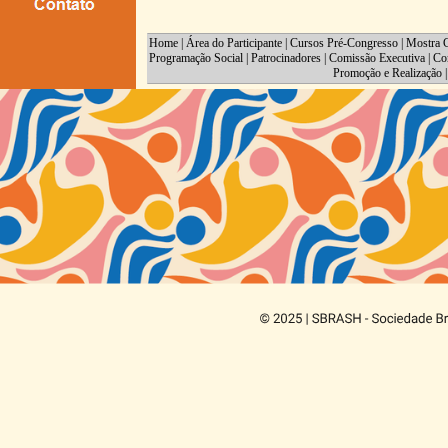
Home
|
Área do Participante
|
Cursos Pré-Congresso
|
Mostra C
Programação Social
|
Patrocinadores
|
Comissão Executiva
|
Co
Promoção e Realização