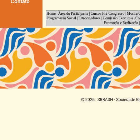
Home
|
Área do Participante
|
Cursos Pré-Congresso
|
Mostra C
Programação Social
|
Patrocinadores
|
Comissão Executiva
|
Co
Promoção e Realização