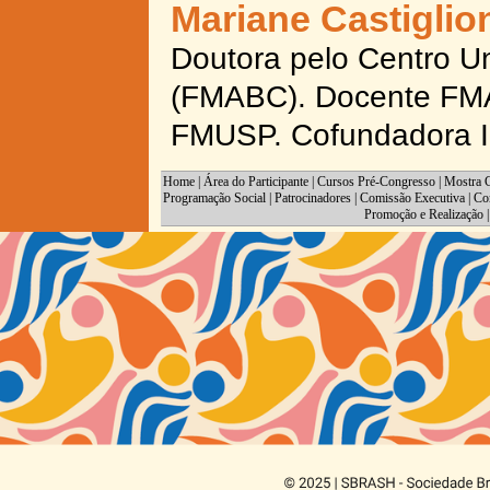
Mariane Castiglio
Doutora pelo Centro U
(FMABC). Docente FMA
FMUSP. Cofundadora In
Home
|
Área do Participante
|
Cursos Pré-Congresso
|
Mostra C
Programação Social
|
Patrocinadores
|
Comissão Executiva
|
Co
Promoção e Realização