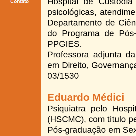
Hospital de Custódia 
psicológicas, atendim
Departamento de Ciê
do Programa de Pós
PPGIES.
Professora adjunta d
em Direito, Governança 
03/1530
Eduardo Médici
Psiquiatra pelo Hosp
(HSCMC), com título pe
Pós-
graduação em Sex