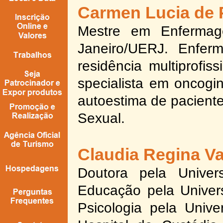
Carmen Lucia de 
Mestre em ​Enferma
Janeiro/UERJ. ​Enfer
residência multiprofis
specialista em oncogin
autoestima de pacient
Sexual.​
Claudia Regina Va
Doutora pela Unive
Educação pela Univer
Psicologia pela Univ