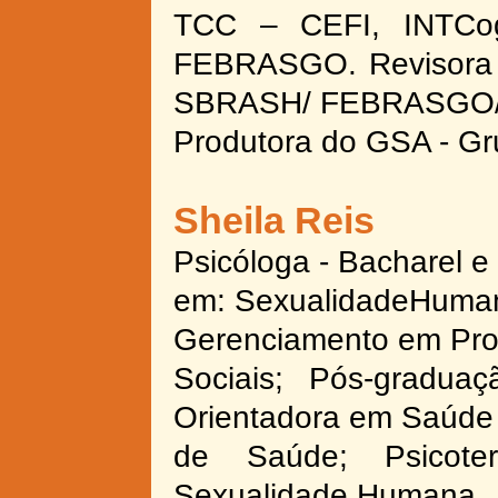
TCC – CEFI, INTCog
FEBRASGO. Revisora
SBRASH/ FEBRASGO/
Produtora do GSA -
Gru
Sheila Reis
Psicóloga -
Bacharel e 
em: SexualidadeHumana
Gerenciamento em Pr
Sociais; Pós-
graduaç
Orientadora em Saúde 
de Saúde; Psicote
Sexualidade Humana.