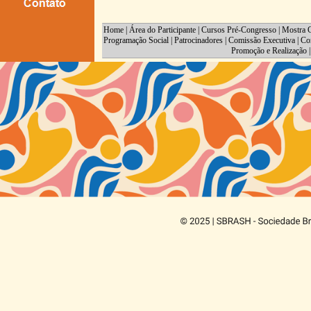
Home
|
Área do Participante
|
Cursos Pré-Congresso
|
Mostra C
Programação Social
|
Patrocinadores
|
Comissão Executiva
|
Co
Promoção e Realização