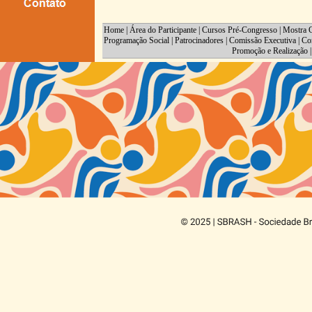
Home
|
Área do Participante
|
Cursos Pré-Congresso
|
Mostra C
Programação Social
|
Patrocinadores
|
Comissão Executiva
|
Co
Promoção e Realização