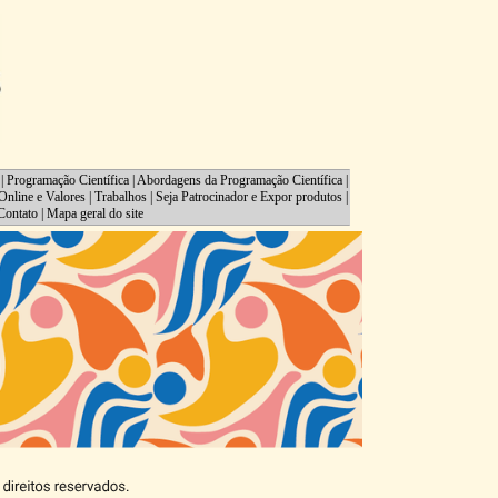
|
Programação Científica
|
Abordagens da Programação Científica
|
Online e Valores
|
Trabalhos
|
Seja Patrocinador e Expor produtos
|
Contato
|
Mapa geral do site