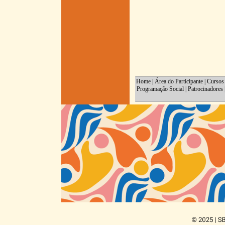
Home
|
Área do Participante
|
Cursos
Programação Social
|
Patrocinadores