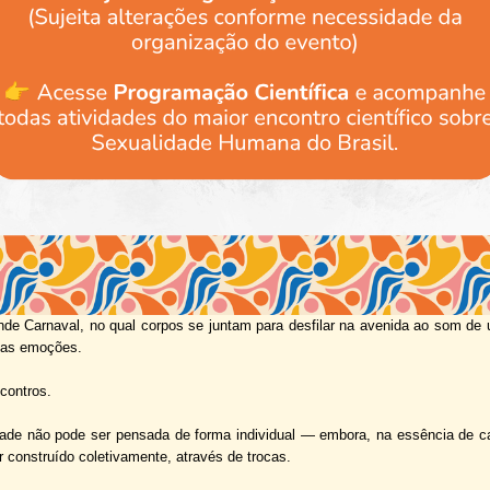
alegria” como palco do
XX Congresso Brasileiro de Sexualidade Humana
.
ntre o passado que inspira, o presente que vive e o futuro que será construí
orporal, plural e transformadora.
nificado desta proposta, mas isso iria contra a necessidade de expandir os
de Carnaval, no qual corpos se juntam para desfilar na avenida ao som de
das emoções.
contros.
ade não pode ser pensada de forma individual — embora, na essência de cad
construído coletivamente, através de trocas.